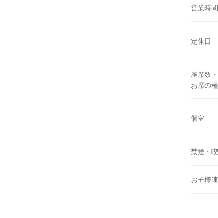
営業時間
定休日
座席数・
お席の種
個室
禁煙・喫
お子様連