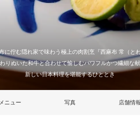
布に佇む隠れ家で味わう極上の肉割烹『西麻布 常（と
わりぬいた和牛と合わせて愉しむパワフルかつ繊細な
新しい日本料理を堪能するひととき
メニュー
写真
店舗情