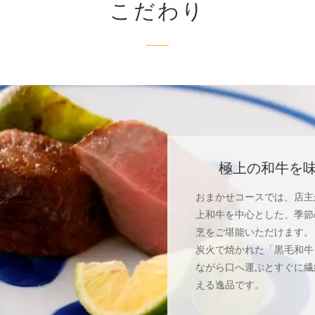
こだわり
極上の和牛を
おまかせコースでは、店主
上和牛を中心とした、季節
烹をご堪能いただけます。
炭火で焼かれた「黒毛和牛
ながら口へ運ぶとすぐに繊
える逸品です。