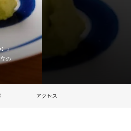
わ）』
献立の
報
アクセス