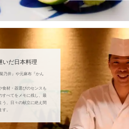
継いだ日本料理
 菊乃井』や元麻布『かん
や食材・器選びのセンスも
のすべてをメモに残し、最
よう、日々の献立に絶え間
ます。